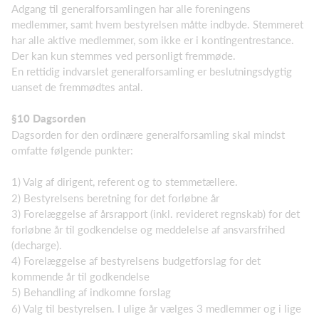
Adgang til generalforsamlingen har alle foreningens
medlemmer, samt hvem bestyrelsen måtte indbyde. Stemmeret
har alle aktive medlemmer, som ikke er i kontingentrestance.
Der kan kun stemmes ved personligt fremmøde.
En rettidig indvarslet generalforsamling er beslutningsdygtig
uanset de fremmødtes antal.
§10 Dagsorden
Dagsorden for den ordinære generalforsamling skal mindst
omfatte følgende punkter:
1) Valg af dirigent, referent og to stemmetællere.
2) Bestyrelsens beretning for det forløbne år
3) Forelæggelse af årsrapport (inkl. revideret regnskab) for det
forløbne år til godkendelse og meddelelse af ansvarsfrihed
(decharge).
4) Forelæggelse af bestyrelsens budgetforslag for det
kommende år til godkendelse
5) Behandling af indkomne forslag
6) Valg til bestyrelsen. I ulige år vælges 3 medlemmer og i lige