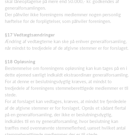
skal låneoptagelse på mere end 50.000,- kr. godkendes af
generalforsamlingen.
Der påhviler ikke foreningens medlemmer nogen personlig
hæftelse for de forpligtelser, som påhviler foreningen.
§17 Vedtægtsændringer
Ændring af vedtægterne kan ske på enhver generalforsamling,
når mindst to tredjedele af de afgivne stemmer er for forslaget.
§18 Opløsning
Bestemmelse om foreningens opløsning kan kun tages på en i
dette øjemed særligt indkaldt ekstraordinær generalforsamling.
For at denne er beslutningsdygtig kræves, at mindst to
tredjedele af foreningens stemmeberettigede medlemmer er til
stede.
For at forslaget kan vedtages, kræves, at mindst tre fjerdedele
af de afgivne stemmer er for forslaget. Opnås et sådant flertal
på en generalforsamling, der ikke er beslutningsdygtig,
indkaldes til en ny generalforsamling, hvor beslutning kan
træffes med ovennævnte stemmeflerhed, uanset hvilket antal
stemmeberettigede medlemmer der er til stede.