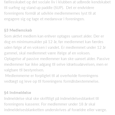
fællesskabet og det sociale liv i klubben at udbrede kendskabet
til surfing og stand up paddle (SUP). Det er endvidere
foreningens formål at udvikle medlemmernes lyst til at
engagere sig og tage et medansvar i foreningen.
§3 Medlemskab
Som aktivt medlem kan enhver optages uanset alder. Der er
dog en minimumsalder på 12 år, før medlemmet kan færdes
uden følge af en voksen i vandet. Er medlemmet under 12 år
gammel, skal medlemmet være ifølge af en voksen.
Optagelse af passive medlemmer kan ske uanset alder. Passive
medlemmer har ikke adgang til selve idrætsudøvelsen, men er
valgbare til bestyrelsen.
Medlemmerne er forpligtet til at overholde foreningens
vedtægt og leve op til foreningens formålsbestemmelse.
§4 Indmeldelse
Indmeldelse skal ske skriftligt på indmeldelsesblanket til
foreningens kasserer. For medlemmer under 18 år skal
indmeldelsesblanketten underskrives af forældre eller værge.