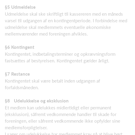
§5 Udmeldelse
Udmeldelse skal ske skriftligt til kassereren med en måneds
varsel til udgangen af en kontingentperiode. I forbindelse med
udmeldelse skal medlemmets eventuelle økonomiske
mellemværender med foreningen afvikles.
§6 Kontingent
Kontingentet, indbetalingsterminer og opkrævningsform
fastsættes af bestyrelsen. Kontingentet gælder årligt.
§7 Restance
Kontingentet skal være betalt inden udgangen af
forfaldsmåneden.
§8
Udelukkelse og eksklusion
Et medlem kan udelukkes midlertidigt eller permanent
(eksklusion), såfremt vedkommende handler til skade for
foreningen, eller såfremt vedkommende ikke opfylder sine
medlemsforpligtelser.
I sager om udelukkelse har medlemmet krav på at blive hørt,