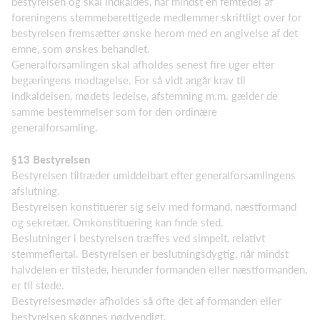
bestyrelsen og skal indkaldes, når mindst en femtedel af
foreningens stemmeberettigede medlemmer skriftligt over for
bestyrelsen fremsætter ønske herom med en angivelse af det
emne, som ønskes behandlet.
Generalforsamlingen skal afholdes senest fire uger efter
begæringens modtagelse. For så vidt angår krav til
indkaldelsen, mødets ledelse, afstemning m.m. gælder de
samme bestemmelser som for den ordinære
generalforsamling.
§13 Bestyrelsen
Bestyrelsen tiltræder umiddelbart efter generalforsamlingens
afslutning.
Bestyrelsen konstituerer sig selv med formand, næstformand
og sekretær. Omkonstituering kan finde sted.
Beslutninger i bestyrelsen træffes ved simpelt, relativt
stemmeflertal. Bestyrelsen er beslutningsdygtig, når mindst
halvdelen er tilstede, herunder formanden eller næstformanden,
er til stede.
Bestyrelsesmøder afholdes så ofte det af formanden eller
bestyrelsen skønnes nødvendigt.