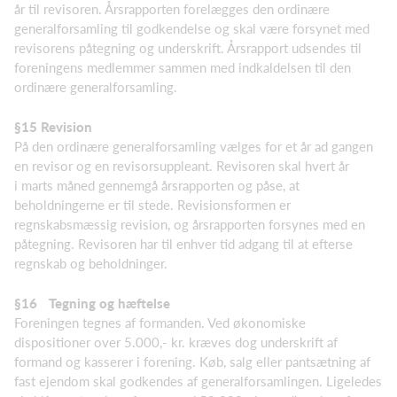
år til revisoren. Årsrapporten forelægges den ordinære
generalforsamling til godkendelse og skal være forsynet med
revisorens påtegning og underskrift. Årsrapport udsendes til
foreningens medlemmer sammen med indkaldelsen til den
ordinære generalforsamling.
§15 Revision
På den ordinære generalforsamling vælges for et år ad gangen
en revisor og en revisorsuppleant. Revisoren skal hvert år
i marts måned gennemgå årsrapporten og påse, at
beholdningerne er til stede. Revisionsformen er
regnskabsmæssig revision, og årsrapporten forsynes med en
påtegning. Revisoren har til enhver tid adgang til at efterse
regnskab og beholdninger.
§16
Tegning og hæftelse
Foreningen tegnes af formanden. Ved økonomiske
dispositioner over 5.000,- kr. kræves dog underskrift af
formand og kasserer i forening. Køb, salg eller pantsætning af
fast ejendom skal godkendes af generalforsamlingen. Ligeledes