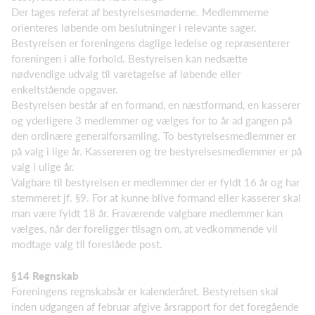
Der tages referat af bestyrelsesmøderne. Medlemmerne
orienteres løbende om beslutninger i relevante sager.
Bestyrelsen er foreningens daglige ledelse og repræsenterer
foreningen i alle forhold. Bestyrelsen kan nedsætte
nødvendige udvalg til varetagelse af løbende eller
enkeltstående opgaver.
Bestyrelsen består af en formand, en næstformand, en kasserer
og yderligere 3 medlemmer og vælges for to år ad gangen på
den ordinære generalforsamling. To bestyrelsesmedlemmer er
på valg i lige år. Kassereren og tre bestyrelsesmedlemmer er på
valg i ulige år.
Valgbare til bestyrelsen er medlemmer der er fyldt 16 år og har
stemmeret jf. §9. For at kunne blive formand eller kasserer skal
man være fyldt 18 år. Fraværende valgbare medlemmer kan
vælges, når der foreligger tilsagn om, at vedkommende vil
modtage valg til foreslåede post.
§14 Regnskab
Foreningens regnskabsår er kalenderåret. Bestyrelsen skal
inden udgangen af februar afgive årsrapport for det foregående