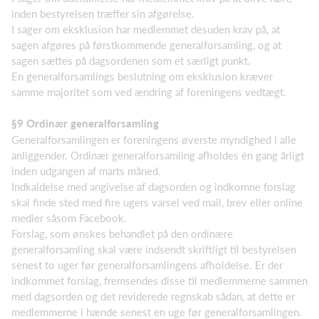
inden bestyrelsen træffer sin afgørelse.
I sager om eksklusion har medlemmet desuden krav på, at
sagen afgøres på førstkommende generalforsamling, og at
sagen sættes på dagsordenen som et særligt punkt.
En generalforsamlings beslutning om eksklusion kræver
samme majoritet som ved ændring af foreningens vedtægt.
§9
Ordinær generalforsamling
Generalforsamlingen er foreningens øverste myndighed i alle
anliggender. Ordinær generalforsamling afholdes én gang årligt
inden udgangen af marts måned.
Indkaldelse med angivelse af dagsorden og indkomne forslag
skal finde sted med fire ugers varsel ved mail, brev eller online
medier såsom Facebook.
Forslag, som ønskes behandlet på den ordinære
generalforsamling skal være indsendt skriftligt til bestyrelsen
senest to uger før generalforsamlingens afholdelse. Er der
indkommet forslag, fremsendes disse til medlemmerne sammen
med dagsorden og det reviderede regnskab sådan, at dette er
medlemmerne i hænde senest en uge før generalforsamlingen.