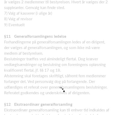
år vælges 2 medlemmer til bestyrelsen. Hvert år vælges der 2
suppleanter. Genvalg kan finde sted.
7) Valg af kasserer (i ulige år)
8) Valg af revisor
9) Eventuelt
§11
Generalforsamlingens ledelse
Forhandlingerne på generalforsamlingen ledes af en dirigent,
der vælges af generalforsamlingen, og som ikke må være
medlem af bestyrelsen.
Beslutninger træffes ved almindeligt flertal. Dog kræver
vedtægtsændringer og beslutning om foreningens opløsning
kvalificeret flertal, jf. §§ 17 og 18.
Afstemning skal foretages skriftligt, såfremt fem medlemmer
forlanger det. Ved personvalg dog på forlangende. Der
udfærdiges et referat over generalforsamlingens beslutninger.
Referatet godkendes og underskrives af dirigenten.
§12
Ekstraordinær generalforsamling
Ekstraordinær generalforsamling kan til enhver tid indkaldes af